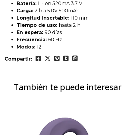
Batería:
Li-lon 520mA 3.7 V
Carga:
2 h a 5.0V 500mAh
Longitud insertable:
110 mm
Tiempo de uso:
hasta 2 h
En espera:
90 días
Frecuencia:
60 Hz
Modos:
12
Compartir:
También te puede interesar